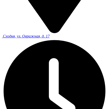
Сходня, ул. Овражная, д. 17