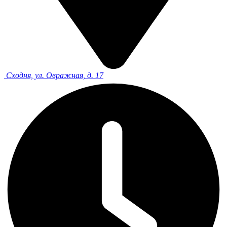
Сходня, ул. Овражная, д. 17