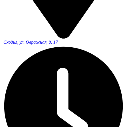
Сходня, ул. Овражная, д. 17