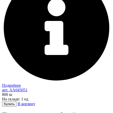
Подробнее
арт. AA045051
800
ш
На складе: 1 ед.
В корзину
Купить