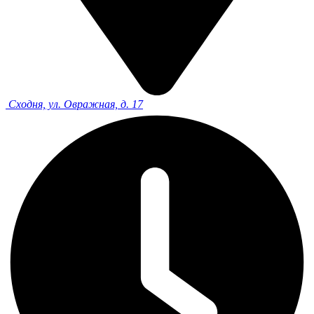
Сходня, ул. Овражная, д. 17