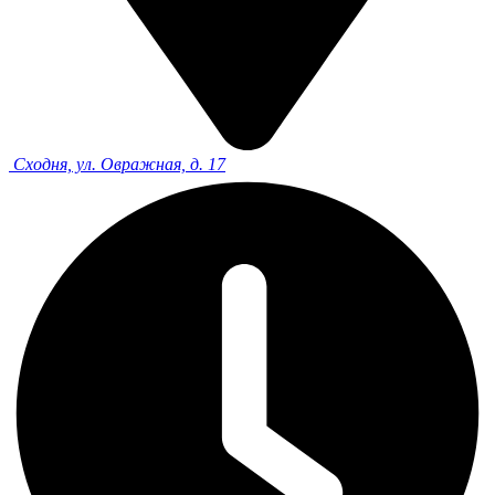
Сходня, ул. Овражная, д. 17