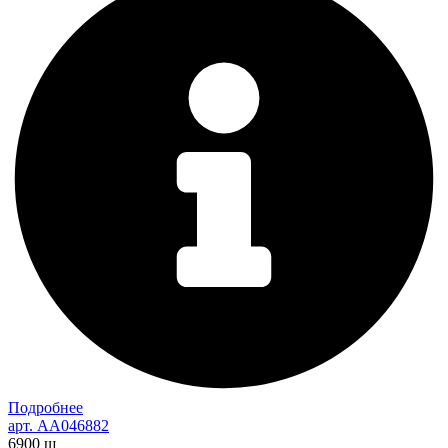
Подробнее
арт. AA046882
6900
ш