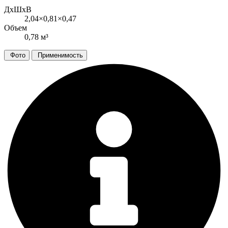
ДxШxВ
2,04×0,81×0,47
Объем
0,78 м³
Фото
Применимость