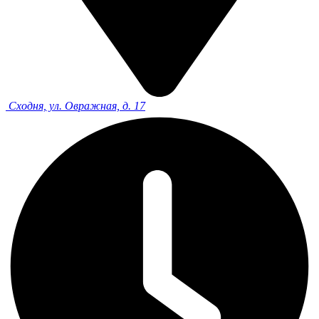
Сходня, ул. Овражная, д. 17