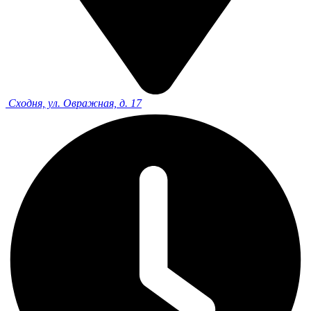
Сходня, ул. Овражная, д. 17