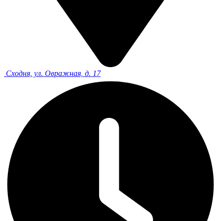
Сходня, ул. Овражная, д. 17