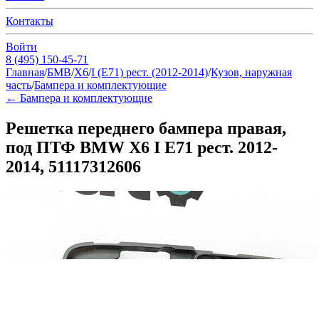
Контакты
Войти
8 (495) 150-45-71
Главная
/
БМВ
/
Х6
/
I (E71) рест. (2012-2014)
/
Кузов, наружная
часть
/
Бампера и комплектующие
←
Бампера и комплектующие
Решетка переднего бампера правая,
под ПТФ BMW Х6 I E71 рест. 2012-
2014, 51117312606