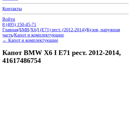
Контакты
Войти
8 (495) 150-45-71
Главная
/
БМВ
/
Х6
/
I (E71) рест. (2012-2014)
/
Кузов, наружная
часть
/
Капот и комплектующие
←
Капот и комплектующие
Капот BMW Х6 I E71 рест. 2012-2014,
41617486754