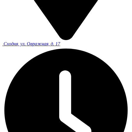
Сходня, ул. Овражная, д. 17