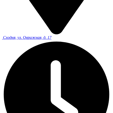
Сходня, ул. Овражная, д. 17