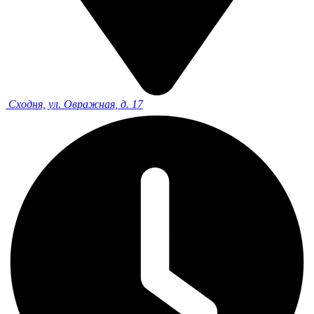
Сходня, ул. Овражная, д. 17