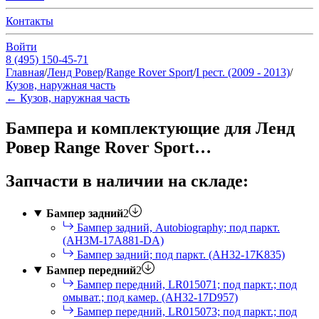
Контакты
Войти
8 (495) 150-45-71
Главная
/
Ленд Ровер
/
Range Rover Sport
/
I рест. (2009 - 2013)
/
Кузов, наружная часть
←
Кузов, наружная часть
Бампера и комплектующие для Ленд
Ровер Range Rover Sport…
Запчасти в наличии на складе:
Бампер задний
2
Бампер задний, Autobiography; под паркт.
(AH3M-17A881-DA)
Бампер задний; под паркт. (AH32-17K835)
Бампер передний
2
Бампер передний, LR015071; под паркт.; под
омыват.; под камер. (AH32-17D957)
Бампер передний, LR015073; под паркт.; под