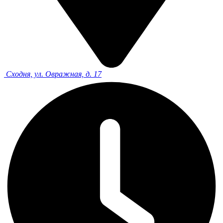
Сходня, ул. Овражная, д. 17