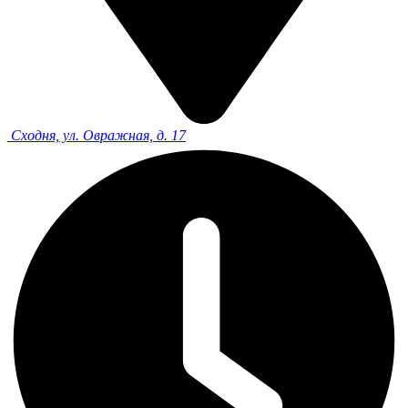
Сходня, ул. Овражная, д. 17