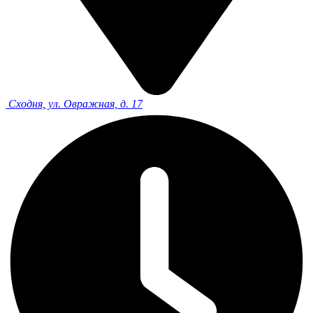
Сходня, ул. Овражная, д. 17