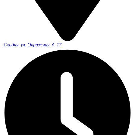
Сходня, ул. Овражная, д. 17