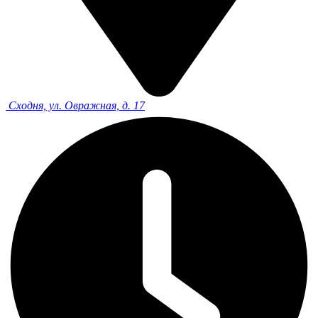
Сходня, ул. Овражная, д. 17