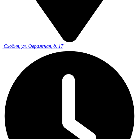
Сходня, ул. Овражная, д. 17