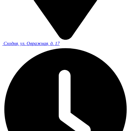
Сходня, ул. Овражная, д. 17