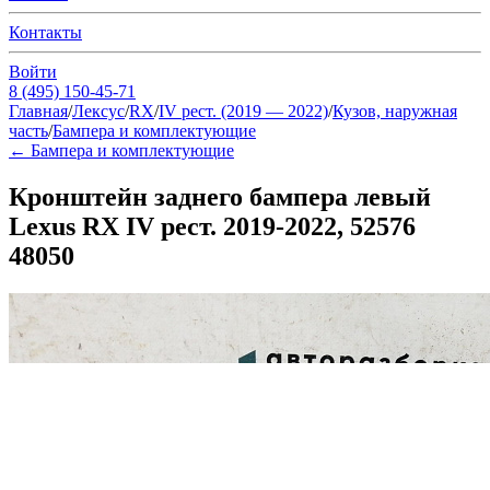
Контакты
Войти
8 (495) 150-45-71
Главная
/
Лексус
/
RX
/
IV рест. (2019 — 2022)
/
Кузов, наружная
часть
/
Бампера и комплектующие
←
Бампера и комплектующие
Кронштейн заднего бампера левый
Lexus RX IV рест. 2019-2022, 52576
48050