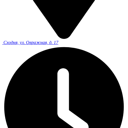
Сходня, ул. Овражная, д. 17