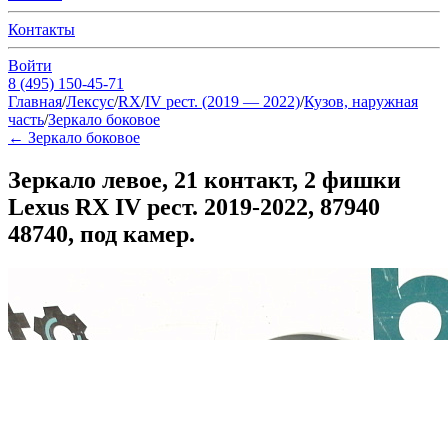
Контакты
Войти
8 (495) 150-45-71
Главная
/
Лексус
/
RX
/
IV рест. (2019 — 2022)
/
Кузов, наружная
часть
/
Зеркало боковое
←
Зеркало боковое
Зеркало левое, 21 контакт, 2 фишки
Lexus RX IV рест. 2019-2022, 87940
48740, под камер.