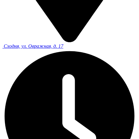
Сходня, ул. Овражная, д. 17