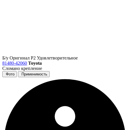
Б/у
Оригинал
Р2
Удовлетворительное
81480-42060
Toyota
Сломано крепление
Фото
Применимость