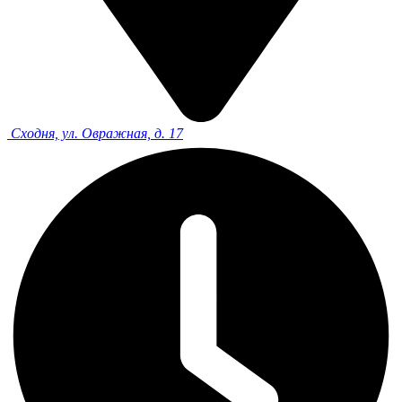
Сходня, ул. Овражная, д. 17