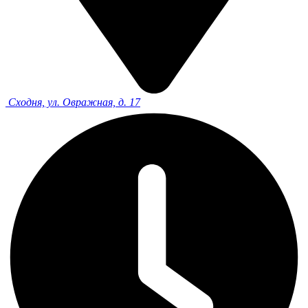
Сходня, ул. Овражная, д. 17