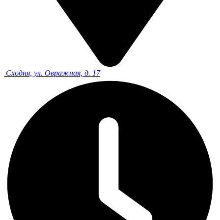
Сходня, ул. Овражная, д. 17