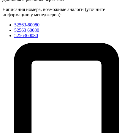
Написания номера, возможные аналоги (уточните
информацию у менеджеров):
52563-60080
52563 60080
5256360080