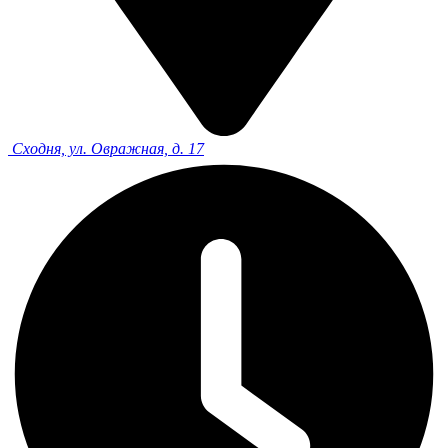
Сходня, ул. Овражная, д. 17