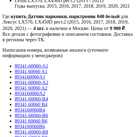
Lexus LX570, LX450D рест.2 (2015 - 2021)
Годы выпуска: 2015, 2016, 2017, 2018, 2019, 2020, 2021
Где
купить Датчик парковки, парктроник 040 белый
для
Лексус LX570, LX450D рест.2 (2015, 2016, 2017, 2018, 2019,
2020, 2021) —
4 шт.
в наличии в Москве. Цены от
9 900 ₽
.
Все детали с фотографиями и описанием состояния. Доставка
в регионы через ТК.
Написания номера, возможные аналоги (уточните
информацию у менеджеров):
89341-60060-A1
89341 60060 A1
8934160060A1
89341-60060-A2
89341 60060 A2
8934160060A2
89341-60060-B4
89341 60060 B4
8934160060B4
89341-60060-B6
89341 60060 B6
8934160060B6
89341-60060-B8