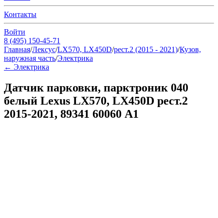
Контакты
Войти
8 (495) 150-45-71
Главная
/
Лексус
/
LX570, LX450D
/
рест.2 (2015 - 2021)
/
Кузов,
наружная часть
/
Электрика
←
Электрика
Датчик парковки, парктроник 040
белый Lexus LX570, LX450D рест.2
2015-2021, 89341 60060 A1