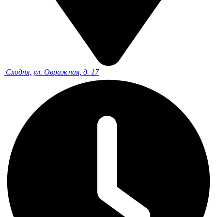
Сходня, ул. Овражная, д. 17