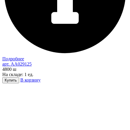
Подробнее
арт. AA029125
4800
ш
На складе: 1 ед.
В корзину
Купить