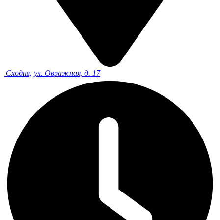
Сходня, ул. Овражная, д. 17