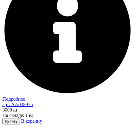
Подробнее
арт. AA038975
8000
ш
На складе: 1 ед.
В корзину
Купить