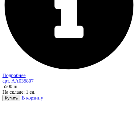
Подробнее
арт. AA035807
5500
ш
На складе: 1 ед.
В корзину
Купить