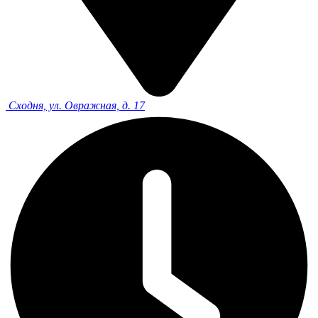
Сходня, ул. Овражная, д. 17