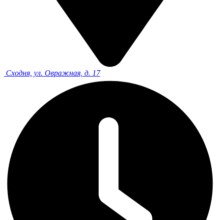
Сходня, ул. Овражная, д. 17