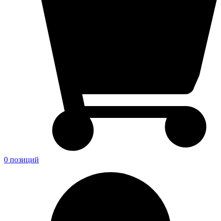
0 позиций