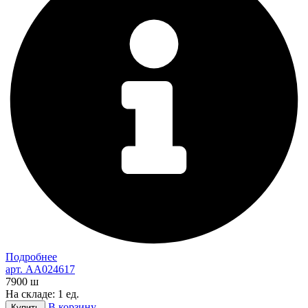
Подробнее
арт. AA024617
7900
ш
На складе: 1 ед.
В корзину
Купить