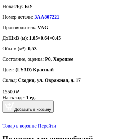
Новая/Бу:
Б/У
Номер детали:
3AA807221
Производитель:
VAG
ДxШxВ (м):
1,85×0,64×0,45
Объем (м³):
0,53
Cостояние, оценка:
Р0, Хорошее
Цвет:
(LY3D) Красный
Склад:
Сходня, ул. Овражная, д. 17
15500
₽
На складе:
1 ед.
Добавить в корзину
Товар в корзине
Перейти
Подходит для автомобилей