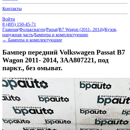
Контакты
Войти
8 (495) 150-45-71
Главная
/
Фольксваген
/
Passat
/
B7 Wagon (2011- 2014)
/
Кузов,
наружная часть
/
Бампера и комплектующие
←
Бампера и комплектующие
Бампер передний Volkswagen Passat B7
Wagon 2011- 2014, 3AA807221, под
паркт., без омыват.