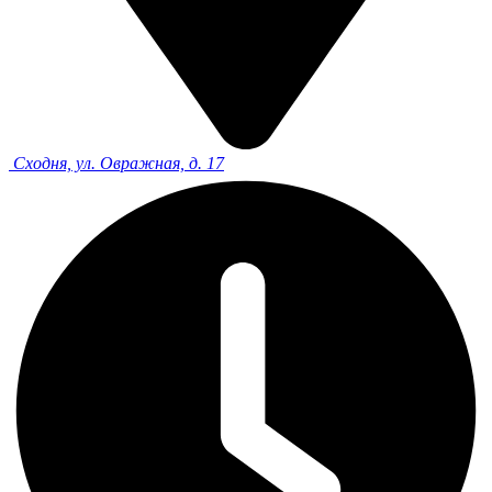
Сходня, ул. Овражная, д. 17