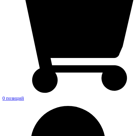
0 позиций