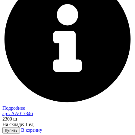
Подробнее
арт. AA017346
2300
ш
На складе: 1 ед.
В корзину
Купить