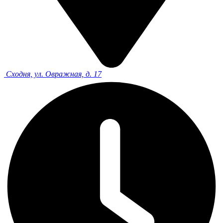
Сходня, ул. Овражная, д. 17