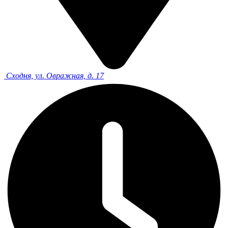
Сходня, ул. Овражная, д. 17