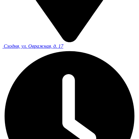
Сходня, ул. Овражная, д. 17