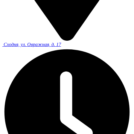
Сходня, ул. Овражная, д. 17