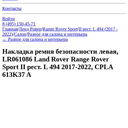
Контакты
Войти
8 (495) 150-45-71
Главная
/
Ленд Ровер
/
Range Rover Sport
/
II рест. L 494 (2017 -
2022)
/
Салон
/
Разное для салона и интерьера
←
Разное для салона и интерьера
Накладка ремня безопасности левая,
LR061086 Land Rover Range Rover
Sport II рест. L 494 2017-2022, CPLA
613K37 A